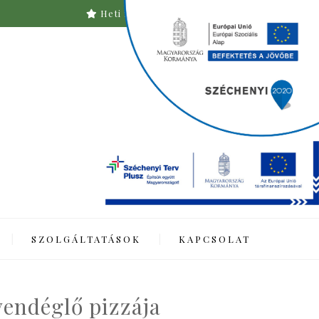
Heti menü
Asztalfoglalás
SZOLGÁLTATÁSOK
KAPCSOLAT
vendéglő pizzája