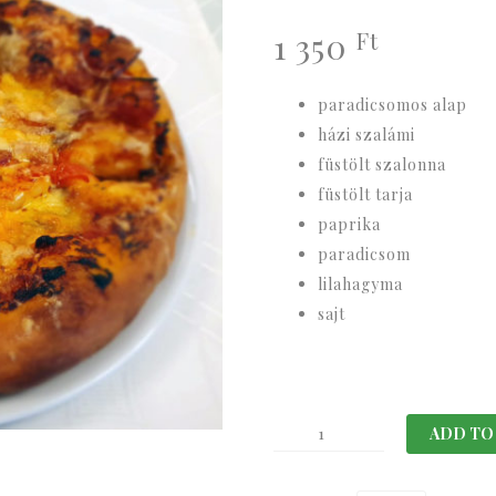
1 350
Ft
paradicsomos alap
házi szalámi
füstölt szalonna
füstölt tarja
paprika
paradicsom
lilahagyma
sajt
Horváth
ADD TO
kert
vendéglő