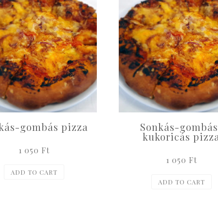
kás-gombás pizza
Sonkás-gombás
kukoricás pizz
1 050
Ft
1 050
Ft
ADD TO CART
ADD TO CART