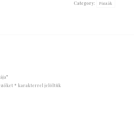
Category:
Pizzák
pizzája
quantity
ája”
ezőket
*
karakterrel jelöltük