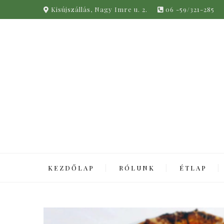
Kisújszállás, Nagy Imre u. 2.
06 -59/321-285
KEZDŐLAP
RÓLUNK
ÉTLAP