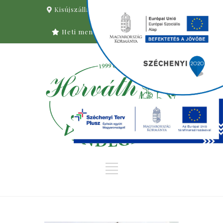
Kisújszállás, Nagy Imre u. 2.
06
-59/321-285
Heti menü
Asztalfoglalás