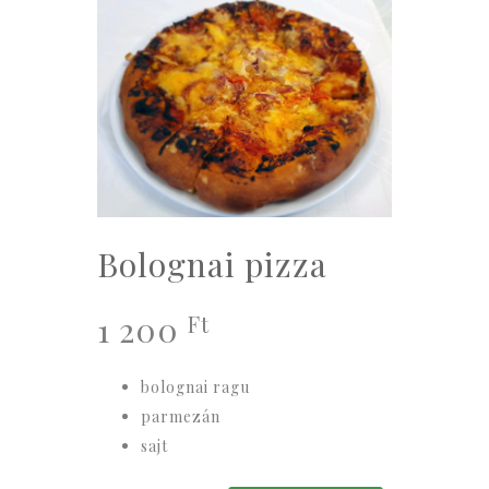
Bolognai pizza
1 200
Ft
bolognai ragu
parmezán
sajt