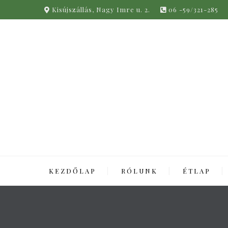
Kisújszállás, Nagy Imre u. 2.
06 -59/321-285
KEZDŐLAP
RÓLUNK
ÉTLAP