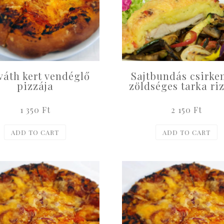
váth kert vendéglő
Sajtbundás csirke
pizzája
zöldséges tarka riz
1 350
Ft
2 150
Ft
ADD TO CART
ADD TO CART