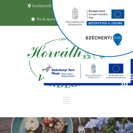
Kisújszállás, Nagy Imre u. 2.
06
-59/321-285
Heti menü
Asztalfoglalás