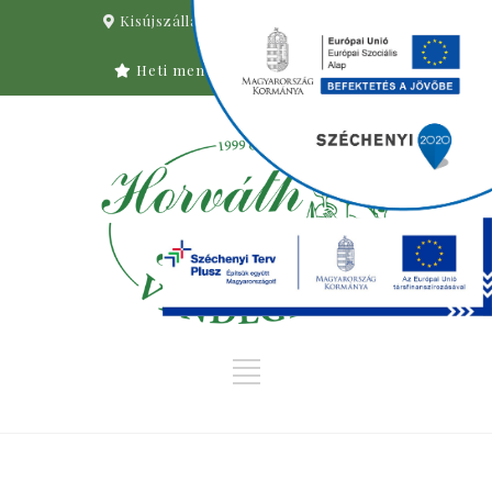
Kisújszállás, Nagy Imre u. 2.
06
-59/321-285
Heti menü
Asztalfoglalás